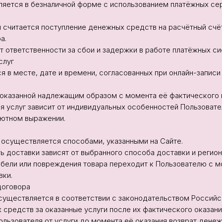
вляется в безналичной форме с использованием платёжных сер
ы считается поступление денежных средств на расчётный счё
а.
ёт ответственности за сбои и задержки в работе платёжных си
слуг
тся в месте, дате и времени, согласованных при онлайн-запи
ся оказанной надлежащим образом с момента её фактического
ния услуг зависит от индивидуальных особенностей Пользовате
лютном выражении.
в осуществляется способами, указанными на Сайте.
ть доставки зависят от выбранного способа доставки и регион
 гибели или повреждения товара переходит к Пользователю с 
вки.
 договора
в осуществляется в соответствии с законодательством Россий
х средств за оказанные услуги после их фактического оказани
 Пользователя от услуги до момента её оказания возврат дене