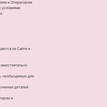
елем и Оператором.
с условиями
и.
щаются на Сайте и
 самостоятельно
ю, необходимую для
очнения деталей.
атором в