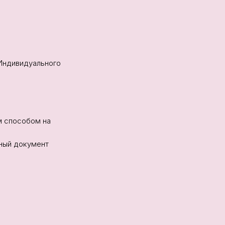
Индивидуального
м способом на
нный документ