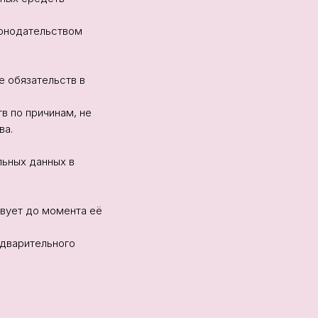
конодательством
е обязательств в
в по причинам, не
ва.
льных данных в
твует до момента её
едварительного