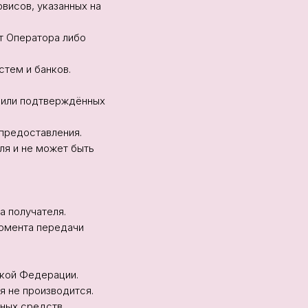
висов, указанных на
т Оператора либо
стем и банков.
си или подтверждённых
 предоставления.
ля и не может быть
а получателя.
момента передачи
ской Федерации.
я не производится.
жных средств