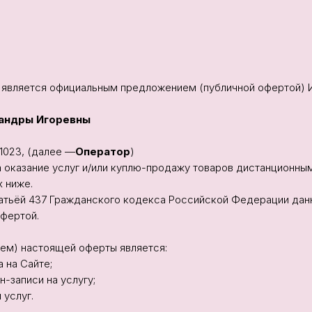
 является официальным предложением (публичной офертой) 
андры Игоревны
1023, (далее —
Оператор
)
а оказание услуг и/или куплю-продажу товаров дистанционны
х ниже.
татьёй 437 Гражданского кодекса Российской Федерации да
офертой.
тием) настоящей оферты является:
 на Сайте;
-записи на услугу;
 услуг.